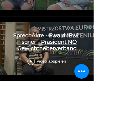
SprechAkte - Ewald "Ewi"
Fischer - Präsident NÖ
Gewichtheberverband
Video abspielen
NIEDERÖSTERREICHISCHER