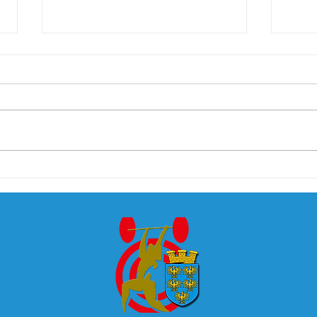
3. Runde Schülercup -
ÖM d
Wiener Runde in
Feld
Breitenfurt