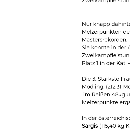
Zweikampfleistun
Nur knapp dahinte
Melzerpunkten den
Mastersrekorden.
Sie konnte in der
Zweikampfleistung
Platz 1 in der Kat.
Die 3. Stärkste Fr
Mödling. (212,31 M
 im Reißen 48kg u
Melzerpunkte erga
In der österreich
Sargis 
(115,40 kg 