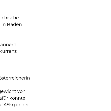
eichische 
 in Baden 
Männern 
kurrenz.
sterreicherin 
gewicht von 
afür konnte 
 145kg in der 