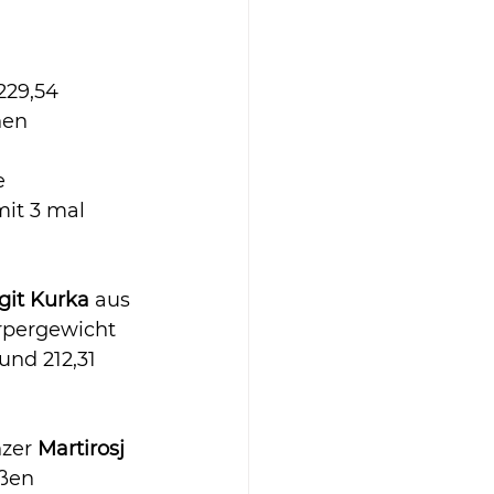
29,54 
hen 
e 
it 3 mal 
git
Kurka
 aus 
örpergewicht 
nd 212,31 
zer 
Martirosj 
ßen 