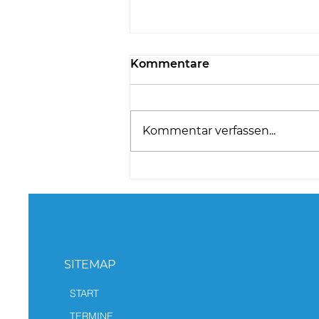
Kommentare
Kommentar verfassen...
Team NÖ glänzt beim
Internationalen Juniors
Battle
SITEMAP
START
TERMINE