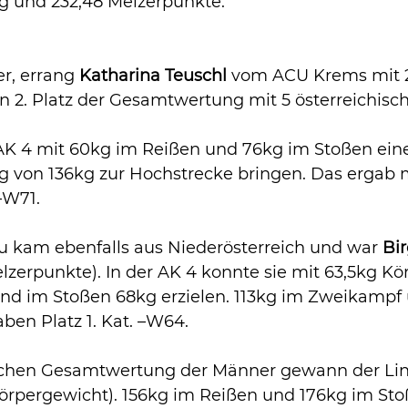
g und 232,48 Melzerpunkte.
r, errang 
Katharina Teuschl 
vom ACU Krems mit 2
 2. Platz der Gesamtwertung mit 5 österreichisc
 AK 4 mit 60kg im Reißen und 76kg im Stoßen ein
 von 136kg zur Hochstrecke bringen. Das ergab m
 –W71.
au kam ebenfalls aus Niederösterreich und war 
Bir
elzerpunkte). In der AK 4 konnte sie mit 63,5kg K
nd im Stoßen 68kg erzielen. 113kg im Zweikampf u
ben Platz 1. Kat. –W64.
ischen Gesamtwertung der Männer gewann der Lin
Körpergewicht). 156kg im Reißen und 176kg im Sto