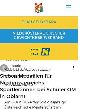
BLAU.GELB.STARK
NIEDERÖSTERREICHISCHER
GEWICHTHEBERVERBAND
Beitrag
ALLE BEITRÄGE
kstorka
ALLE BEITRÄGE
16. Juni 2024
1 Min. Lesezeit
Sieben Medaillen für
PRESSEBERICHTE
Niederösterreichs
AKTUELLE NEWS
Sportler:innen bei Schüler ÖM
in Öblarn!
Am 8. Juni 2024 fand die diesjährige 
Österreichische Meisterschaft im 