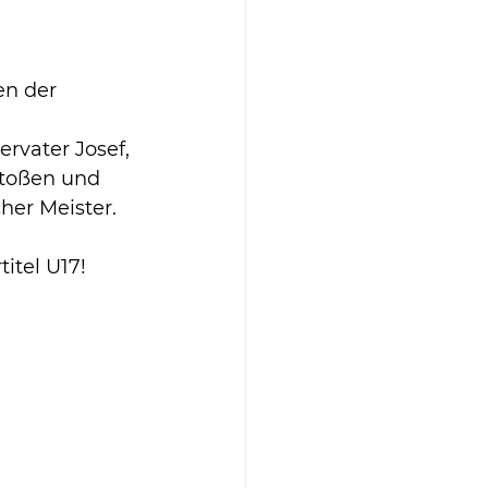
en der 
ervater Josef, 
Stoßen und 
her Meister. 
itel U17!