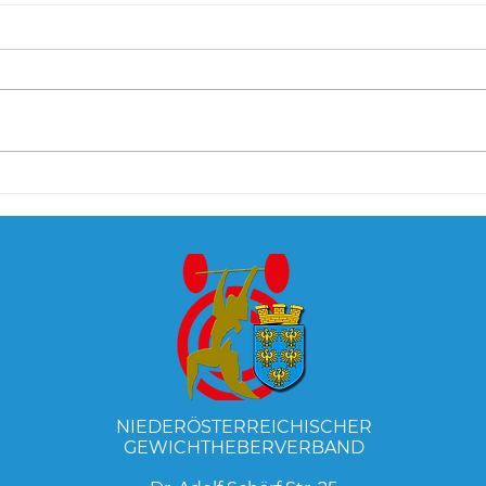
3. Runde Schülercup -
ÖM d
Wiener Runde in
Feld
Breitenfurt
NIEDERÖSTERREICHISCHER
GEWICHTHEBERVERBAND