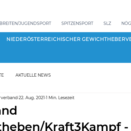
BREITEN/JUGENDSPORT
SPITZENSPORT
SLZ
NÖ
NIEDERÖSTERREICHISCHER GEWICHTHEBERV
TE
AKTUELLE NEWS
rverband
22. Aug. 2021
1 Min. Lesezeit
and
heben/Kraft3Kampf -