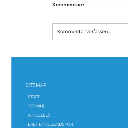
Kommentare
Kommentar verfassen...
Team NÖ glänzt beim
Internationalen Juniors
Battle
SITEMAP
START
TERMINE
AKTUELLES
BREITEN/JUGENDSPORT