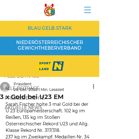
BLAU.GELB.STARK
NIEDERÖSTERREICHISCHER
GEWICHTHEBERVERBAND
Beitrag
ALLE BEITRÄGE
Präsident
ALLE BEITRÄGE
26. Okt. 2022
1 Min. Lesezeit
3 x Gold bei U23 EM
PRESSEBERICHTE
Sarah Fischer holte 3 mal Gold bei der 
AKTUELLE NEWS
U 23 Europameisterschaft. 102 kg im 
Reißen, 135 kg im Stoßen 
Österreichischer Rekord U23 und Allg. 
Klasse Rekord Nr. 317/318.
237 kg im Zweikampf. Medaillen Nr. 34 