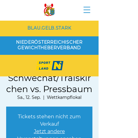
BLAU.GELB.STARK
NIEDERÖSTERREICHISCHER
GEWICHTHEBERVERBAND
WKG
Schwechat/Traiskir
chen vs. Pressbaum
Sa., 12. Sep.
  |  
Wettkampflokal
Tickets stehen nicht zum
Verkauf
Jetzt andere