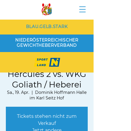
BLAU.GELB.STARK
NIEDERÖSTERREICHISCHER
GEWICHTHEBERVERBAND
WKG Nord Wien /
Hercules 2 vs. WKG
Goliath / Heberei
Sa., 19. Apr.
  |  
Dominik Hoffmann Halle
im Karl Seitz Hof
Tickets stehen nicht zum
Verkauf
Jetzt andere