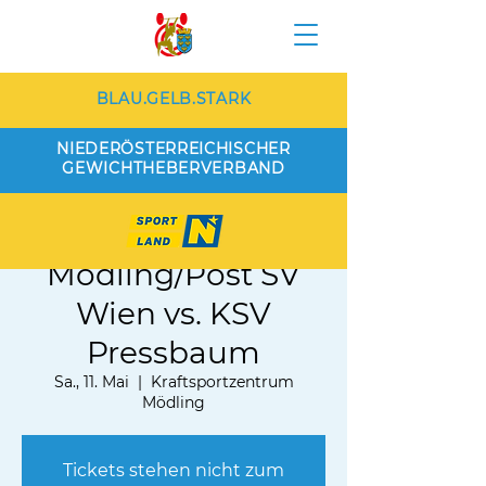
BLAU.GELB.STARK
NIEDERÖSTERREICHISCHER
GEWICHTHEBERVERBAND
WKG KSV
Mödling/Post SV
Wien vs. KSV
Pressbaum
Sa., 11. Mai
  |  
Kraftsportzentrum
Mödling
Tickets stehen nicht zum