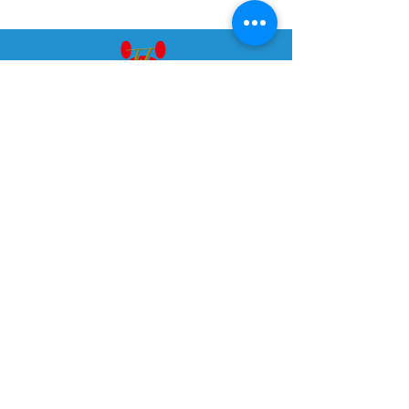
NIEDERÖSTERREICHISCHER
GEWICHTHEBERVERBAND
Dr. Adolf Schärf Str. 25
3100 St. Pölten
Tel:
+43 676 5417678
E-Mail:
noegv@aon.at
ZVR:
537611911
webdesign by Brainfood Design
ADMIN
Datenschutz
Impressum
SITEMAP