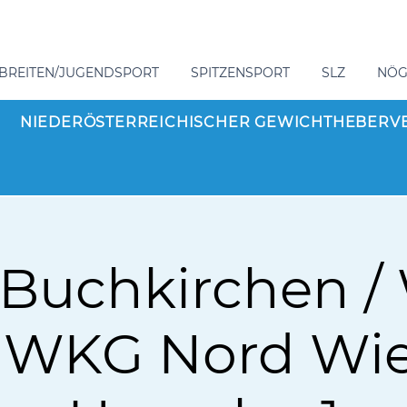
BREITEN/JUGENDSPORT
SPITZENSPORT
SLZ
NÖ
NIEDERÖSTERREICHISCHER GEWICHTHEBERV
uchkirchen / 
. WKG Nord Wie