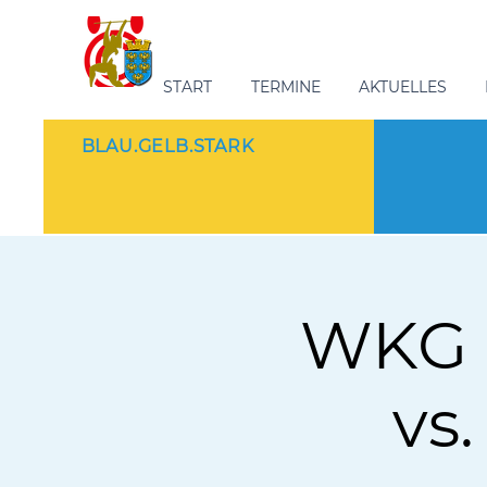
START
TERMINE
AKTUELLES
BLAU.GELB.STARK
WKG B
vs