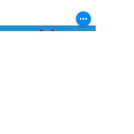
NIEDERÖSTERREICHISCHER
GEWICHTHEBERVERBAND
Dr. Adolf Schärf Str. 25
3100 St. Pölten
Tel:
+43 676 5417678
E-Mail:
noegv@aon.at
ZVR:
537611911
webdesign by Brainfood Design
ADMIN
Datenschutz
Impressum