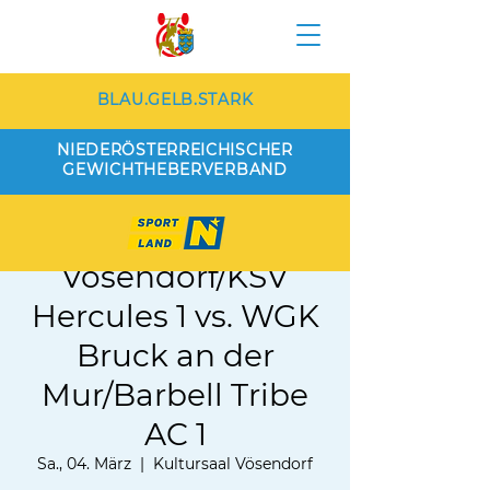
BLAU.GELB.STARK
NIEDERÖSTERREICHISCHER
GEWICHTHEBERVERBAND
WKG AKH
Vösendorf/KSV
Hercules 1 vs. WGK
Bruck an der
Mur/Barbell Tribe
AC 1
Sa., 04. März
  |  
Kultursaal Vösendorf