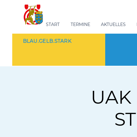
START
TERMINE
AKTUELLES
BLAU.GELB.STARK
UAK 
ST