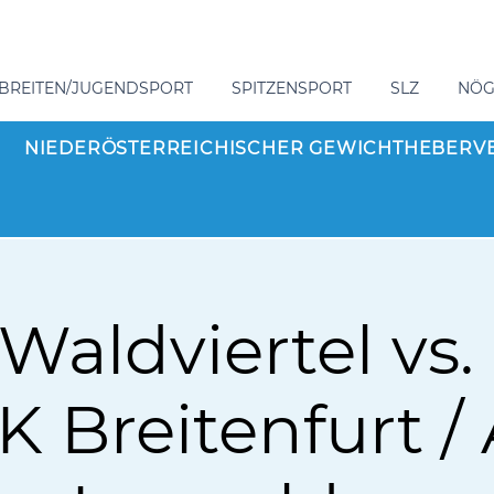
BREITEN/JUGENDSPORT
SPITZENSPORT
SLZ
NÖ
NIEDERÖSTERREICHISCHER GEWICHTHEBERV
Waldviertel vs
K Breitenfurt /