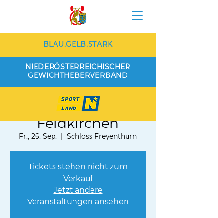
BLAU.GELB.STARK
NIEDERÖSTERREICHISCHER
GEWICHTHEBERVERBAND
Schwechat vs.
Feldkirchen
Fr., 26. Sep.
  |  
Schloss Freyenthurn
Tickets stehen nicht zum
Verkauf
Jetzt andere
Veranstaltungen ansehen