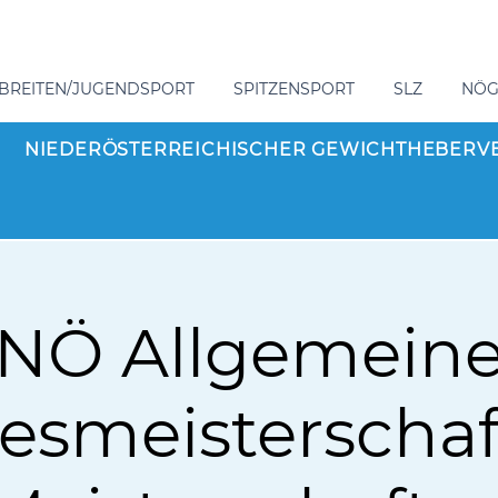
BREITEN/JUGENDSPORT
SPITZENSPORT
SLZ
NÖ
NIEDERÖSTERREICHISCHER GEWICHTHEBERV
NÖ Allgemein
esmeisterschaf