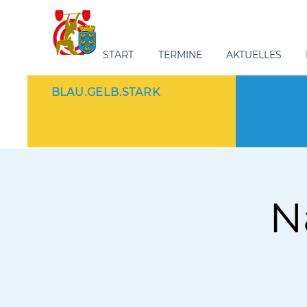
START
TERMINE
AKTUELLES
BLAU.GELB.STARK
N