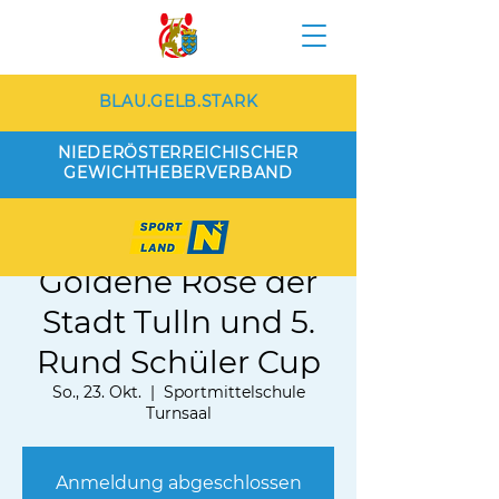
BLAU.GELB.STARK
NIEDERÖSTERREICHISCHER
GEWICHTHEBERVERBAND
Int. Turnier der
Goldene Rose der
Stadt Tulln und 5.
Rund Schüler Cup
So., 23. Okt.
  |  
Sportmittelschule
Turnsaal
Anmeldung abgeschlossen