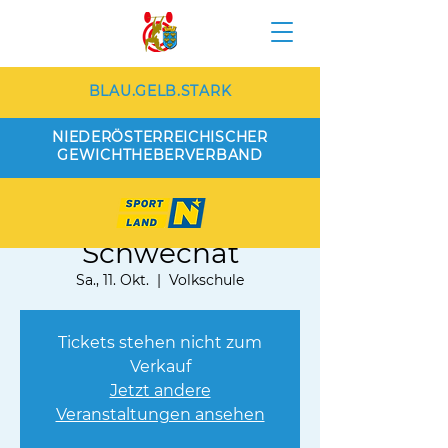
BLAU.GELB.STARK
NIEDERÖSTERREICHISCHER
GEWICHTHEBERVERBAND
Eiche Wien vs.
Schwechat
Sa., 11. Okt.
  |  
Volkschule
Tickets stehen nicht zum
Verkauf
Jetzt andere
Veranstaltungen ansehen