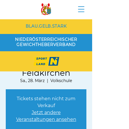
BLAU.GELB.STARK
NIEDERÖSTERREICHISCHER
GEWICHTHEBERVERBAND
Eiche Wien vs,
Feldkirchen
Sa., 28. März
  |  
Volkschule
Tickets stehen nicht zum
Verkauf
Jetzt andere
Veranstaltungen ansehen