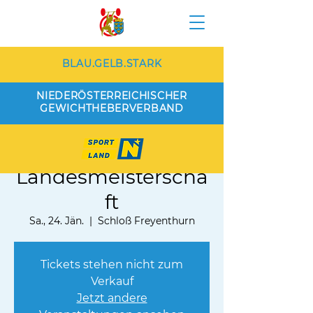
BLAU.GELB.STARK
NIEDERÖSTERREICHISCHER
GEWICHTHEBERVERBAND
ASKÖ NÖ
Landesmeisterscha
ft
Sa., 24. Jän.
  |  
Schloß Freyenthurn
Tickets stehen nicht zum
Verkauf
Jetzt andere