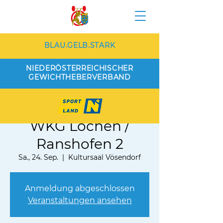
BLAU.GELB.STARK
NIEDERÖSTERREICHISCHER
GEWICHTHEBERVERBAND
AKH Vösendorf 1 vs.
WKG Lochen /
Ranshofen 2
Sa., 24. Sep.
  |  
Kultursaal Vösendorf
Anmeldung abgeschlossen
Veranstaltungen ansehen