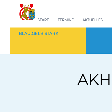
START
TERMINE
AKTUELLES
BLAU.GELB.STARK
AKH 