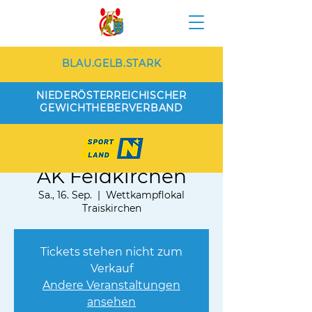
BLAU.GELB.STARK
NIEDERÖSTERREICHISCHER
GEWICHTHEBERVERBAND
AK Traiskirchen vs.
AK Feldkirchen
Sa., 16. Sep.
  |  
Wettkampflokal
Traiskirchen
Tickets stehen nicht zum
Verkauf
Andere Veranstaltungen
ansehen