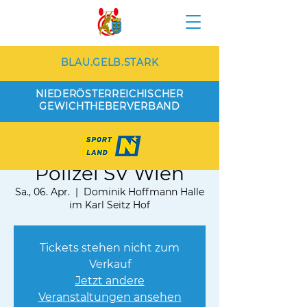
BLAU.GELB.STARK
NIEDERÖSTERREICHISCHER
GEWICHTHEBERVERBAND
AK Nord Wien vs.
Polizei SV Wien
Sa., 06. Apr.
  |  
Dominik Hoffmann Halle
im Karl Seitz Hof
Tickets stehen nicht zum
Verkauf
Jetzt andere
Veranstaltungen ansehen