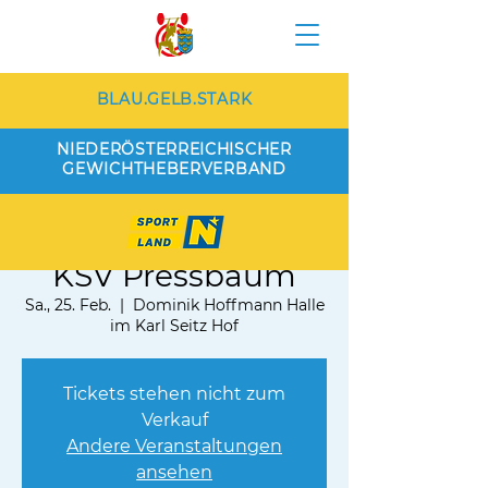
BLAU.GELB.STARK
NIEDERÖSTERREICHISCHER
GEWICHTHEBERVERBAND
AK Nord Wien vs.
KSV Pressbaum
Sa., 25. Feb.
  |  
Dominik Hoffmann Halle
im Karl Seitz Hof
Tickets stehen nicht zum
Verkauf
Andere Veranstaltungen
ansehen