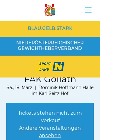
BLAU.GELB.STARK
NIEDERÖSTERREICHISCHER
GEWICHTHEBERVERBAND
AK Nord Wien vs.
FAK Goliath
Sa., 18. März
  |  
Dominik Hoffmann Halle
im Karl Seitz Hof
Tickets stehen nicht zum
Verkauf
Andere Veranstaltungen
ansehen