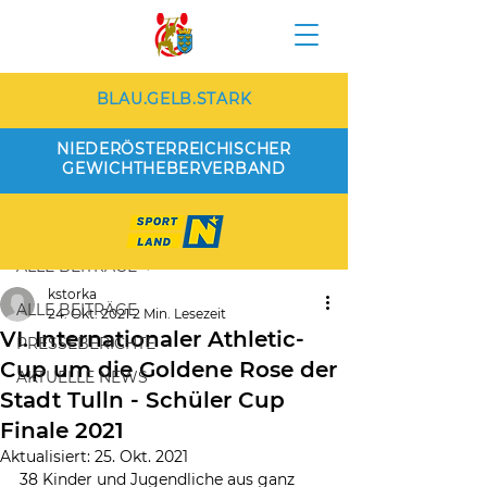
BLAU.GELB.STARK
NIEDERÖSTERREICHISCHER
GEWICHTHEBERVERBAND
Beitrag
ALLE BEITRÄGE
kstorka
ALLE BEITRÄGE
24. Okt. 2021
2 Min. Lesezeit
VI. Internationaler Athletic-
PRESSEBERICHTE
Cup um die Goldene Rose der
AKTUELLE NEWS
Stadt Tulln - Schüler Cup
Finale 2021
Aktualisiert:
25. Okt. 2021
38 Kinder und Jugendliche aus ganz 