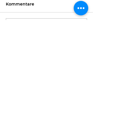
Kommentare
Kommentar verfassen...
3. Runde Schülercup -
ÖM der Master
Wiener Runde in
Feldkirchen
Breitenfurt
NIEDERÖSTERREICHISCHER
GEWICHTHEBERVERBAND
Dr. Adolf Schärf Str. 25
3100 St. Pölten
Tel:
+43 676 5417678
E-Mail:
noegv@aon.at