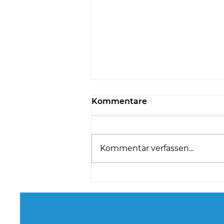
Kommentare
Kommentar verfassen...
Team NÖ glänzt beim
Internationalen Juniors
Battle