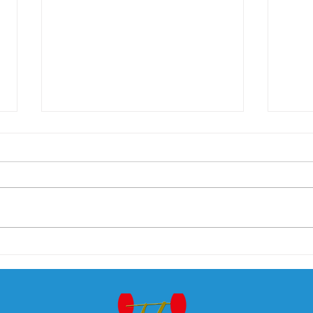
3. Runde Schülercup -
ÖM d
Wiener Runde in
Feld
Breitenfurt