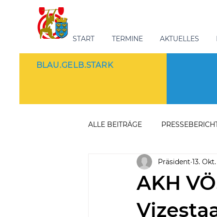
START
TERMINE
AKTUELLES
BLAU.GELB.STARK
ALLE BEITRÄGE
PRESSEBERICH
Präsident
13. Okt
AKH V
Vizesta